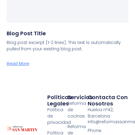
Blog Post Title
Blog post excerpt [1-2 lines]. This text is automatically
pulled from your existing blog post.
Read More
Políticas
Servicios
Contacta Con
Legales
Nosotros
Reforma
Política
de
Huelva nº42,
de
cocinas
Barcelona
info@reformassanma
privacidad
Reforma
Phone:
Política
de