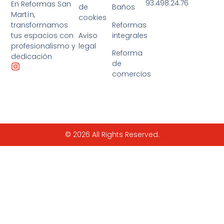
93.498.24.76
En Reformas San
de
Baños
Martín,
cookies
Reformas
transformamos
Aviso
integrales
tus espacios con
legal
profesionalismo y
Reforma
dedicación
de
comercios
© 2026 All Rights Reserved.