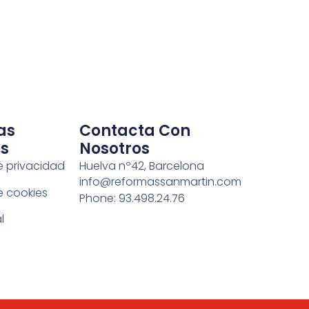
as
Contacta Con
s
Nosotros
de privacidad
Huelva nº42, Barcelona
info@reformassanmartin.com
e cookies
Phone: 93.498.24.76
l