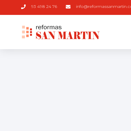
93 498 24 76
info@reformassanmartin.